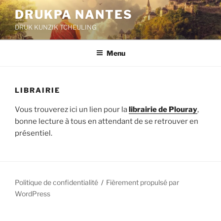
Aller
DRUKPA NANTES
au
DRUK KUNZIK TCHEULING
contenu
principal
Menu
LIBRAIRIE
Vous trouverez ici un lien pour la
librairie de Plouray
,
bonne lecture à tous en attendant de se retrouver en
présentiel.
Politique de confidentialité
Fièrement propulsé par
WordPress