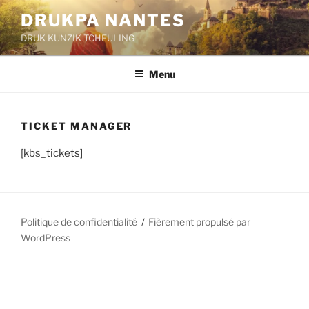
Aller
DRUKPA NANTES
au
DRUK KUNZIK TCHEULING
contenu
principal
Menu
TICKET MANAGER
[kbs_tickets]
Politique de confidentialité
Fièrement propulsé par
WordPress